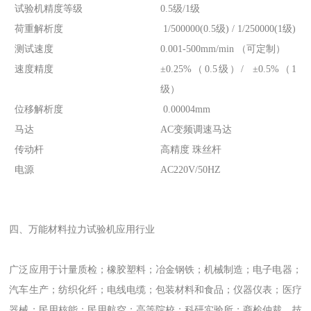
试验机精度等级
0.5级/1级
荷重解析度
1/500000(0.5级) / 1/250000(1级)
测试速度
0.001-500mm/min （可定制）
速度精度
±0.25%（0.5级）/ ±0.5%（1
级）
位移解析度
0.00004mm
马达
AC变频调速马达
传动杆
高精度 珠丝杆
电源
AC220V/50HZ
四、万能材料拉力试验机应用行业
广泛应用于计量质检；橡胶塑料；冶金钢铁；机械制造；电子电器；
汽车生产；纺织化纤；电线电缆；包装材料和食品；仪器仪表；医疗
器械；民用核能；民用航空；高等院校；科研实验所；商检仲裁、技