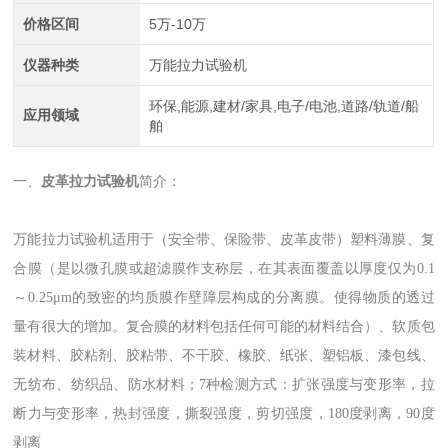
价格区间
5万-10万
仪器种类
万能拉力试验机
环保,能源,建材/家具,电子/电池,道路/轨道/船
应用领域
舶
一、
皮革拉力试验机
简介：
万能拉力试验机适用于（安全带、保险带、皮革皮带）塑料薄膜、复
合膜（是以微孔膜或超滤膜作支称层，在其表面覆盖以厚度仅为0.1
～0.25μm的致密的均质膜作壁障层构成的分离膜。使得物质的透过
量有很大的增加。复合膜的材料包括任何可能的材料结合）、软质包
装材料、胶粘剂、胶粘带、不干胶、橡胶、纸张、塑铝板、漆包线、
无纺布、纺织品、防水材料；7种检测方式：扩张强度与变形率，拉
断力与变形率，热封强度，撕裂强度，剪切强度，180度剥离，90度
剥离