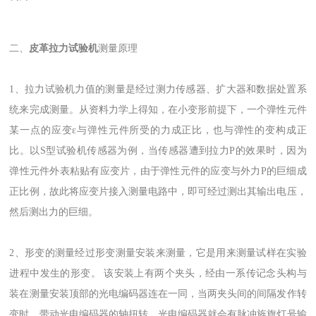
二、
皮革拉力试验机
测量原理
1、拉力试验机力值的测量是经过测力传感器、扩大器和数据处置系
统来完成测量。从资料力学上得知，在小变形前提下，一个弹性元件
某一点的应变ε与弹性元件所受的力成正比，也与弹性的变构成正
比。以S型试验机传感器为例，当传感器遭到拉力P的效果时，因为
弹性元件外表粘贴有应变片，由于弹性元件的应变与外力P的巨细成
正比例，故此将应变片接入测量电路中，即可经过测出其输出电压，
然后测出力的巨细。
2、形变的测量经过形变测量安装来测量，它是用来测量试样在实验
进程中发生的形变。 该安装上有两个夹头，经由一系传记念头构与
装在测量安装顶部的光电编码器连在一同，当两夹头间的间隔发作转
变时，带动光电编码器的轴扭转，光电编码器就会有脉冲旌旗灯号输