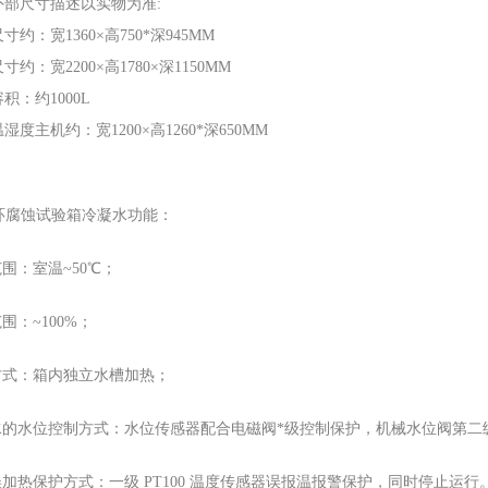
外部尺寸描述以实物为准:
寸约：宽1360×高750*深945MM
寸约：宽2200×高1780×深1150MM
积：约1000L
湿度主机约：宽1200×高1260*深650MM
环腐蚀试验箱冷凝水功能：
范围：室温~50℃；
范围：~100%；
热方式：箱内独立水槽加热；
湿水的水位控制方式：水位传感器配合电磁阀*级控制保护，机械水位阀第二
误加热保护方式：一级 PT100 温度传感器误报温报警保护，同时停止运