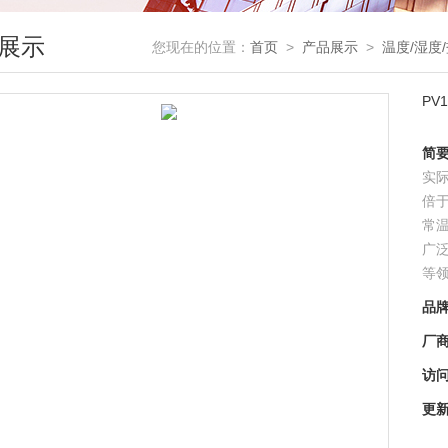
展示
您现在的位置：
首页
>
产品展示
>
温度/湿度
PV
简
实
倍
常
广
等
品
厂
访
更