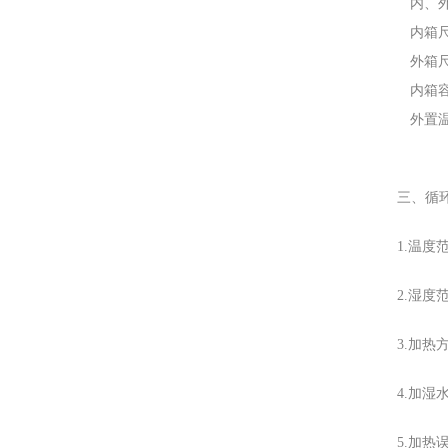
内、
内箱尺
外箱尺
内箱容
外置温
三、循
1.温度
2.湿度
3.加
4.加
5.加热