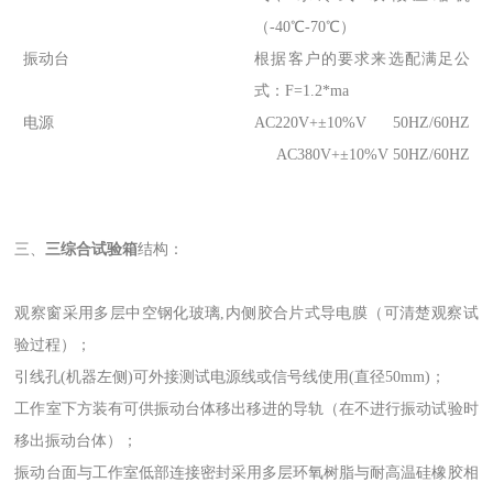
（-40℃-70℃）
振动台
根据客户的要求来选配满足公
式：F=1.2*ma
电源
AC220V+±10%V 50HZ/60HZ
AC380V+±10%V 50HZ/60HZ
三、
三综合试验箱
结构：
观察窗采用多层中空钢化玻璃,内侧胶合片式导电膜（可清楚观察试
验过程）；
引线孔(机器左侧)可外接测试电源线或信号线使用(直径50mm)；
工作室下方装有可供振动台体移出移进的导轨（在不进行振动试验时
移出振动台体）；
振动台面与工作室低部连接密封采用多层环氧树脂与耐高温硅橡胶相