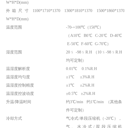
W*H*D(mm)
外箱尺寸
1100*1710*1370
1300*1810*1370
1500*1860*1370
W*H*D(mm)
温度范围
-70-+100℃（150℃）
（A10℃ B0℃ C-20℃ D-40℃
E-50℃ F-60℃ G-70℃）
湿度范围
20﹪ -98﹪R.H （10﹪-98﹪R.H
均可定制）
温湿度解析度
0.01℃ 0.1%R.H
温湿度均匀度
±1℃ ±3%R.H
温湿度控制精度
±1℃ ±2%R.H
温湿度控波动度
±0.5℃ ±2%R.H
升温/降温时间
约3℃/min 约1℃/min （其他条
件可定制）
冷却方式
气冷式/单段压缩机（-20℃），
气、水冷式/双段压缩机