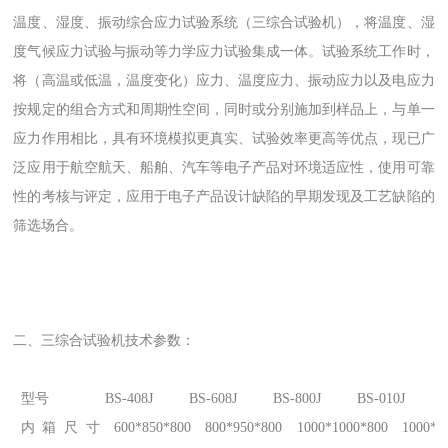
温度、湿度、振动综合应力试验系统（三综合试验机），将温度、湿
度气候应力试验与振动等力学应力试验集成一体。试验系统工作时，
将（高温或低温，温度变化）应力、温度应力、振动应力以及电应力
按规定的组合方式和周期性空间，同时或分别施加到样品上，与单一
应力作用相比，具有环境模拟更真实、试验效率更高等优点，现已广
泛应用于航空航天、船舶、汽车等电子产品对环境适应性，使用可靠
性的考核与评定，应用于电子产品设计缺陷的早期发现及工艺缺陷的
筛选场合。
二、三综合试验机技术参数：
型号
BS-408J
BS-608J
BS-800J
BS-010J
内箱尺寸
600*850*800
800*950*800
1000*1000*800
1000*1