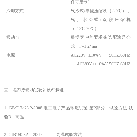
件可定制）
冷却方式
气冷式/单段压缩机（-20℃），
气、水冷式/双段压缩机
（-40℃-70℃）
振动台
根据客户的要求来选配满足公
式：F=1.2*ma
电源
AC220V+±10%V 50HZ/60HZ
AC380V+±10%V 50HZ/60HZ
三、温湿度振动试验箱执行标准：
1. GB/T 2423.2-2008 电工电子产品环境试验 第2部分：试验方法 试
验B：高温
2. GJB150.3A－2009 高温试验方法