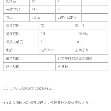
刮水器
件
1
zui大样品
KG
25
电压
50Hz,
220V 1.2KW
温度范围
℃
38- 45
湿度范围
RH
～99.9%
温度波动度
℃
±0.5
水质
电导率<5μS
去离子水
箱体功能
针对单纯的冷凝水测试
通风功能
不具备
二、二氧化硫冷凝水试验箱特点：
●设备采用国内新圆弧型设计，使设备外观整体美观大方；