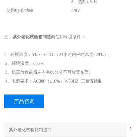
A，选配UV-B
使用电源/功率
220V
三、
紫外老化试验箱制造商
使用环境条件：
1、环境温度：5℃～＋28℃（24小时内平均温度≤28℃）;
2、环境湿度：≤85%;
3、机器放置前后左右各80公分不可放置东西;
4、电源要求：AC380（±10%）V/50HZ 三相五线制
产品咨询