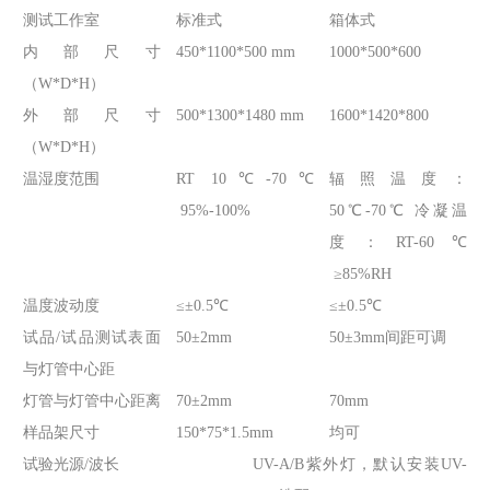
测试工作室
标准式
箱体式
内部尺寸
450*1100*500 mm
1000*500*600
（W*D*H）
外部尺寸
500*1300*1480 mm
1600*1420*800
（W*D*H）
温湿度范围
RT 10℃-70℃
辐照温度：
95%-100%
50℃-70℃ 冷凝温
度：RT-60℃
≥85%RH
温度波动度
≤±0.5℃
≤±0.5℃
试品/试品测试表面
50±2mm
50±3mm间距可调
与灯管中心距
灯管与灯管中心距离
70±2mm
70mm
样品架尺寸
150*75*1.5mm
均可
试验光源/波长
UV-A/B紫外灯，默认安装UV-