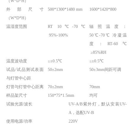
（W*D*H）
外部尺寸
500*1300*1480 mm
1600*1420*800
（W*D*H）
温湿度范围
RT 10℃-70℃
辐照温度：
95%-100%
50℃-70℃ 冷凝温
度：RT-60℃
≥85%RH
温度波动度
≤±0.5℃
≤±0.5℃
试品/试品测试表面
50±2mm
50±3mm间距可调
与灯管中心距
灯管与灯管中心距离
70±2mm
70mm
样品架尺寸
150*75*1.5mm
均可
试验光源/波长
UV-A/B紫外灯，默认安装UV-
A，选配UV-B
使用电源/功率
220V