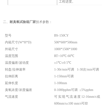
工程进度。
二、
耐臭氧试验箱厂家
技术参数：
型号
BS-150CY
内箱尺寸(W*H*D)
500*600*500mm
外箱尺寸
1000*1500*1000
温度范围
RT+10℃-60℃
温度偏差/波动度
±1℃/±0.5℃
转盘/拉伸速率
1-30r/min可调 1-30次/min可调
拉伸距离
1-150mm可调
延伸长度
1-100mm
臭氧浓度/浓度偏差
0-1000pphm可调 ≤5%pphm
气流速度
可实现气流速度12-16mm/s或
600mm/s±100 mm/s可控