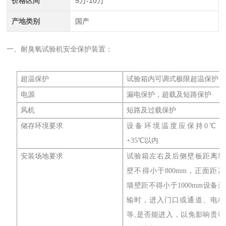
价格区间
5万-10万
产地类别
国产
一、耐臭氧试验机安全保护装置：
超温保护
试验箱内可调式极限超温保护
电源
漏电保护，超载及短路保护
风机
短路及过载保护
储存环境要求
设备环境温度应保持0℃～
+35℃以内
安装场地要求
试验箱左右及后侧壁板距离墙
壁不得小于800mm，正面距离
墙壁距不得小于1000mm设备运
输时，进入门口或通道、电梯
等,是否能进入，以免影响贵司