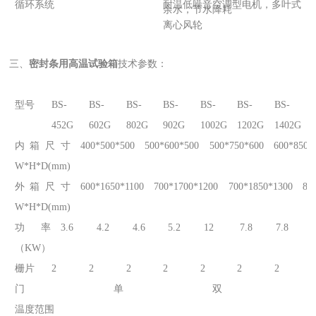
循环系统
耐温低噪音空调型电机，多叶式
余水，节水降耗
离心风轮
三、
密封条用高温试验箱
技术参数：
型号
BS-
BS-
BS-
BS-
BS-
BS-
BS-
452G
602G
802G
902G
1002G
1202G
1402G
内箱尺寸
400*500*500
500*600*500
500*750*600
600*850*
W*H*D(mm)
外箱尺寸
600*1650*1100
700*1700*1200
700*1850*1300
80
W*H*D(mm)
功率
3.6
4.2
4.6
5.2
12
7.8
7.8
（KW）
栅片
2
2
2
2
2
2
2
门
单
双
温度范围