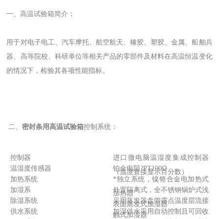
一、高温试验箱简介：
用于对电子电工、汽车摩托、航空航天、橡胶、塑胶、金属、船舶兵
器、高等院校、科研单位等相关产品的零部件及材料在高温恒温变化
的情况下，检验其各项性能指标。
二、
密封条用高温试验箱
控制系统：
控制器
进口微电脑温湿度集成控制器
温湿度传感器
铂金电阻?PT100Ω
（温度直接显示百分数）
加热系统
*独立系统，镍铬合金电加热式
加湿系
外置隔离式，全不锈钢锅炉式浅
加热器
除湿系统
采用蒸发器盘管露点温度层流接
表面蒸发式加湿器
供水系统
加湿供水采用自动控制且可回收
触式加湿器