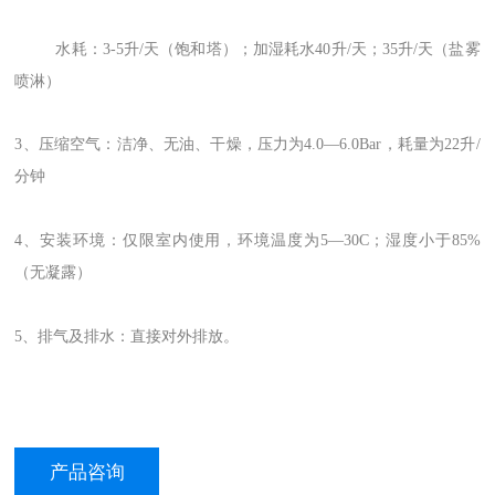
水耗：3-5升/天（饱和塔）；加湿耗水40升/天；35升/天（盐雾
喷淋）
3、压缩空气：洁净、无油、干燥，压力为4.0—6.0Bar，耗量为22升/
分钟
4、安装环境：仅限室内使用，环境温度为5—30C；湿度小于85%
（无凝露）
5、排气及排水：直接对外排放。
产品咨询